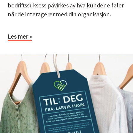
bedriftssuksess påvirkes av hva kundene føler
når de interagerer med din organisasjon.
Les mer »
mmunikasjonsstrategi