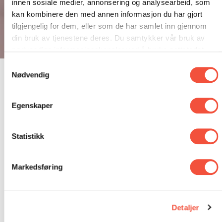
innen sosiale medier, annonsering og analysearbeid, som
kan kombinere den med annen informasjon du har gjort
tilgjengelig for dem, eller som de har samlet inn gjennom
din bruk av tjenestene deres. Du samtykker vår bruk av
nødvendige informasjonskapsler ved å bruke nettstedet
vårt.
Samtykkevalg
Nødvendig
Kanalstrategi – hvor er
Egenskaper
deres målgruppe eller
målgrupper?
Statistikk
Utviklingen av en god kanalstrategi handler,
Markedsføring
dypest sett, om å forstå målgruppen eller
målgruppene deres: Hvilken type
kommunikasjon og hvilke kanaler bruker den
Detaljer
eller de?