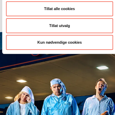
Tillat alle cookies
Les mer »
Tillat utvalg
rretningsstrategi
Kun nødvendige cookies
t
ore
ldet