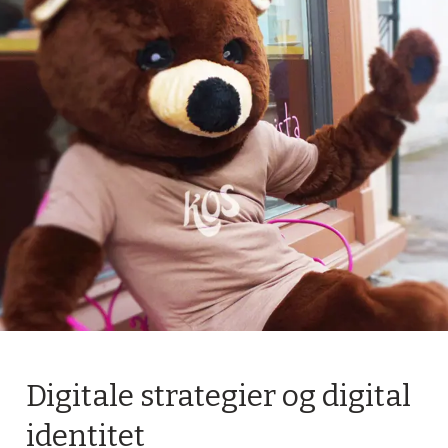
gital
entitet
Digitale strategier og digital
identitet