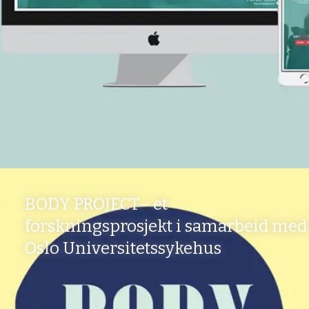
BODY PROJECT– et
forskningsprosjekt i samarbeid med
Oslo Universitetssykehus