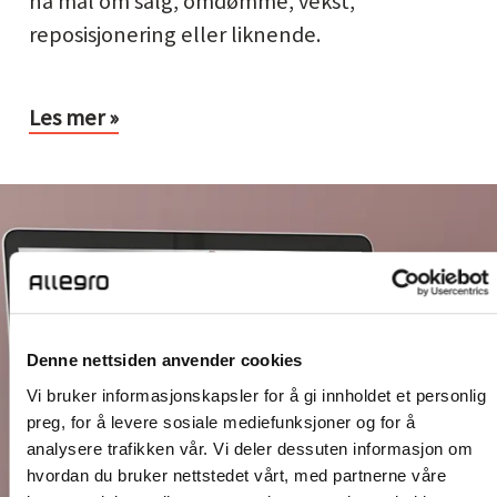
nå mål om salg, omdømme, vekst,
reposisjonering eller liknende.
Les mer »
nalstrategi
or
res
lgruppe
ler
Denne nettsiden anvender cookies
lgrupper?
Vi bruker informasjonskapsler for å gi innholdet et personlig
preg, for å levere sosiale mediefunksjoner og for å
analysere trafikken vår. Vi deler dessuten informasjon om
hvordan du bruker nettstedet vårt, med partnerne våre