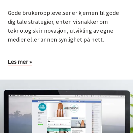
Gode brukeropplevelser er kjernen til gode
digitale strategier, enten vi snakker om
teknologisk innovasjon, utvikling av egne
medier eller annen synlighet på nett.
Les mer »
rformance
rketing
gital
nlighet