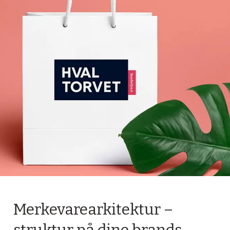
ne
ands
Merkevarearkitektur –