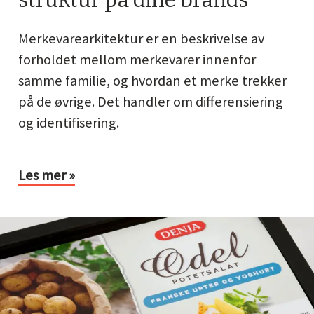
struktur på dine brands
Merkevarearkitektur er en beskrivelse av
forholdet mellom merkevarer innenfor
samme familie, og hvordan et merke trekker
på de øvrige. Det handler om differensiering
og identifisering.
Les mer »
vneutvikling
ordan
øpe
and?