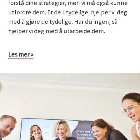
forstå dine strategier, men vi må også kunne
utfordre dem. Er de utydelige, hjelper vi deg
med å gjøre de tydelige. Har du ingen, så
hjelper vi deg med å utarbeide dem.
Les mer »
-
rategi:
estående
ndeopplevelser
kst