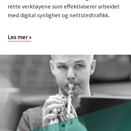
rette verktøyene som effektiviserer arbeidet
med digital synlighet og nettstedtrafikk.
Les mer »
rkedsplan
erativt
rktøy