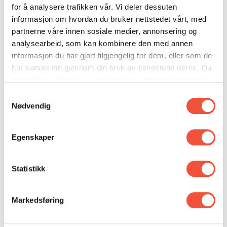
Helhetlige, komplette leveranser fra en og
for å analysere trafikken vår. Vi deler dessuten
samme leverandør
informasjon om hvordan du bruker nettstedet vårt, med
partnerne våre innen sosiale medier, annonsering og
Løsninger som gir målbare resultater og konkret
analysearbeid, som kan kombinere den med annen
effekt
informasjon du har gjort tilgjengelig for dem, eller som de
har samlet inn gjennom din bruk av tjenestene deres. Du
Helhet som merkes
samtykker vår bruk av nødvendige informasjonskapsler
I en tid der nye plattformer, teknologi og kundereiser
ved å bruke nettstedet vårt.
Samtykkevalg
utvikler seg raskt, leverer Allegro løsninger som er
Nødvendig
både moderne, funksjonelle og
kommunikasjonssterke. Vi kombinerer kreativitet og
Egenskaper
teknologisk kompetanse på en måte som skaper
tydelige resultater – fra merkevarebygging og
Statistikk
reklamekampanjer til digitale produkter og app-
utvikling.
Markedsføring
Et sterkt engasjement for lokalmiljøet