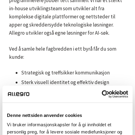
programmerere jobber tett sammen. Vi har et sterkt
in-house utviklingsteam som utvikler alt fra
komplekse digitale plattformer og nettsteder til
apper og skreddersydde teknologiske løsninger.
Allegro utvikler også egne løsninger for AI-søk.
Ved å samle hele fagbredden i ett byrå får du som
kunde:
Strategisk og treffsikker kommunikasjon
Sterk visuell identitet og effektiv design
Kreative og effektive reklamekampanjer
Økt digital synlighet og digital trafikk
optimalisert av spesialister
Denne nettsiden anvender cookies
Ledende utvikling av nettsteder, digitale
Vi bruker informasjonskapsler for å gi innholdet et
plattformer og apper
personlig preg, for å levere sosiale mediefunksjoner og