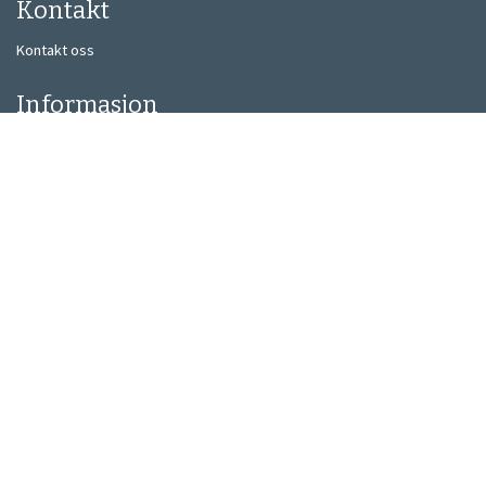
Kontakt
Kontakt oss
Informasjon
Personvern
Informasjonskapsler
Miljøpolicy
Meld deg på nyhetsbrev her!