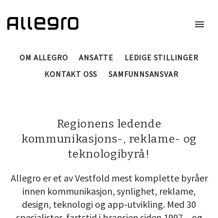
menu
Meny
OM ALLEGRO
ANSATTE
LEDIGE STILLINGER
KONTAKT OSS
SAMFUNNSANSVAR
Regionens ledende
kommunikasjons-, reklame- og
teknologibyrå!
Allegro er et av Vestfold mest komplette byråer
innen kommunikasjon, synlighet, reklame,
design, teknologi og app-utvikling. Med 30
spesialister, fartstid i bransjen siden 1997 – og