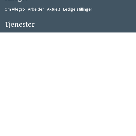
Om Allegro
Arbeider
Aktuelt
Ledige stillinger
Tjenester
Strategi
Design
Konseptutvikling
Programmering
Kontakt
Kontakt oss
Informasjon
Personvern
Informasjonskapsler
Miljøpolicy
Meld deg på nyhetsbrev her!