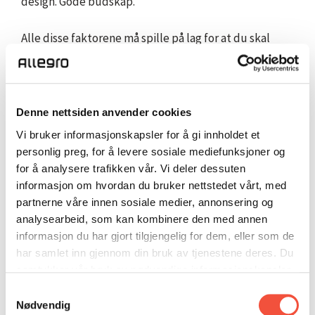
design. Gode budskap.
Alle disse faktorene må spille på lag for at du skal
kunne levere en god brukeropplevelse til kundene
dine. Våre dyktige rådgivere, designere og
innholdsprodusenter kan skreddersy en helhetlig
kundereise som vil virke både fornuftig og
Denne nettsiden anvender cookies
tilfredsstillende for dine potensielle kunder.
Vi bruker informasjonskapsler for å gi innholdet et
personlig preg, for å levere sosiale mediefunksjoner og
for å analysere trafikken vår. Vi deler dessuten
informasjon om hvordan du bruker nettstedet vårt, med
Vi har kunnskapen du trenger!
partnerne våre innen sosiale medier, annonsering og
analysearbeid, som kan kombinere den med annen
Allegro kan hjelpe deg med å forstå kundene dine
informasjon du har gjort tilgjengelig for dem, eller som de
har samlet inn gjennom din bruk av tjenestene deres. Du
bedre, samt bidra med posisjoneringsstrategier som
samtykker vår bruk av nødvendige informasjonskapsler
kan skille
din merkevare
fra konkurrentene.
ved å bruke nettstedet vårt.
Samtykkevalg
Nødvendig
Våre spesialister vil: