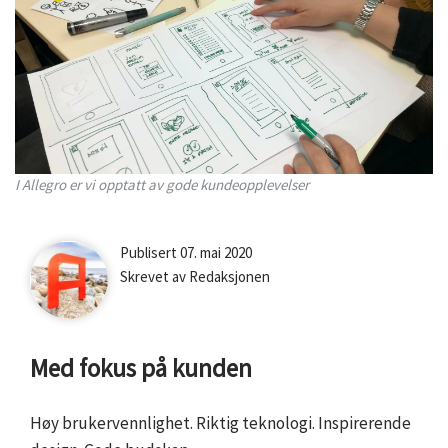
I Allegro er vi opptatt av gode kundeopplevelser
Bilde
Publisert 07. mai 2020
av
Skrevet av Redaksjonen
ansatt
Redaksjonen
Med fokus på kunden
Høy brukervennlighet. Riktig teknologi. Inspirerende