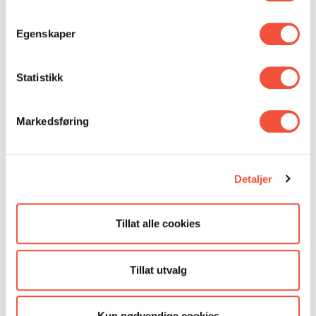
Kartlegge din målgruppe og deres behov
Egenskaper
Sette realistiske KPI’er som gjør det mulig å
måle effekten av tiltak
Statistikk
Kartlegge kundereisen og mulige utfordringer
Levere en god informasjonsarkitektur og bidra
Markedsføring
med
godt innhold
Levere spennende
interaksjonsdesign
Detaljer
Gjennomføre grundig brukertesting
Optimalisere tjenestene dine for en god
Tillat alle cookies
brukeropplevelse
Vi har alltid konvertering i tankene, og vi vet hvor
Tillat utvalg
viktig det er at alle de ulike leddene spiller på lag.
Derfor jobber
våre dyktige spesialister
på tvers av
Kun nødvendige cookies