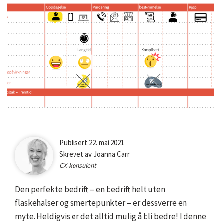
Bilde
Publisert 22. mai 2021
av
Skrevet av Joanna Carr
ansatt
CX-konsulent
Joanna
Carr
Den perfekte bedrift – en bedrift helt uten
flaskehalser og smertepunkter – er dessverre en
myte. Heldigvis er det alltid mulig å bli bedre! I denne