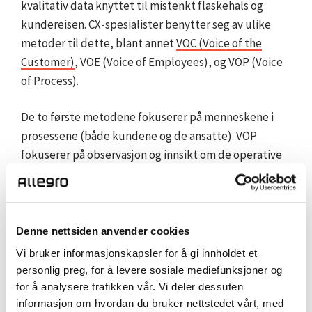
kvalitativ data knyttet til mistenkt flaskehals og
kundereisen. CX-spesialister benytter seg av ulike
metoder til dette, blant annet
VOC (Voice of the
Customer)
, VOE (Voice of Employees), og VOP (Voice
of Process).
De to første metodene fokuserer på menneskene i
prosessene (både kundene og de ansatte). VOP
fokuserer på observasjon og innsikt om de operative
systemene som er sentrale i kundereisen. Det er
utrolig mye innsikt å hente fra kundene dine. Hvordan
føles det egentlig å være kunde hos deg? Hvilke
behov har de? Hvor opplever de at smertepunktene i
Denne nettsiden anvender cookies
kundereisen ligger? Innsikten kan hentes fra
Vi bruker informasjonskapsler for å gi innholdet et
intervjuer, fokusgrupper og kundeundersøkelser.
personlig preg, for å levere sosiale mediefunksjoner og
for å analysere trafikken vår. Vi deler dessuten
Steg 2: Lag personas
informasjon om hvordan du bruker nettstedet vårt, med