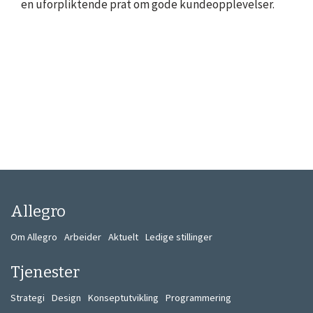
en uforpliktende prat om gode kundeopplevelser.
Allegro
Om Allegro
Arbeider
Aktuelt
Ledige stillinger
Tjenester
Strategi
Design
Konseptutvikling
Programmering