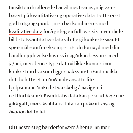
Innsikten du allerede har vil mest sannsynlig være
basert på kvantitative og operative data. Dette er et
godt utgangspunkt, men bør kombineres med
kvalitative data
for å gi deg en full oversikt over «hele
bildet». Kvantitative data vil ofte gi konkrete svar. Et
spørsmål som for eksempel: «Er du fornøyd med din
handleopplevelse hos oss i dag?» kan besvares med
ja/nei, men denne type data vil ikke kunne si noe
konkret om hva som ligger bak svaret. «Fant du ikke
det du lette etter?» «Var de ansatte lite
hjelpsomme?» «Er det vanskelig å navigere i
nettbutikken?» Kvantitativ data kan peke ut
hvor
noe
gikk galt, mens kvalitativ data kan peke ut
hva
og
hvorfor
det feilet.
Ditt neste steg bør derfor være å hente inn mer