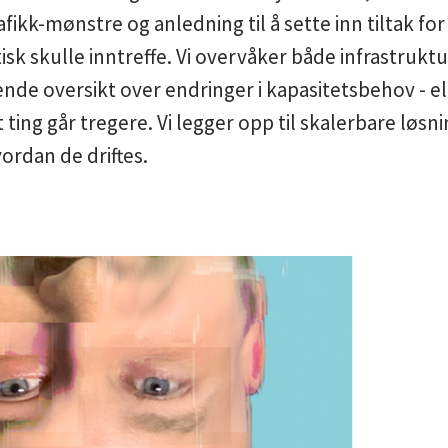
fikk-mønstre og anledning til å sette inn tiltak for å
itisk skulle inntreffe. Vi overvåker både infrastrukt
de oversikt over endringer i kapasitetsbehov - el
 ting går tregere. Vi legger opp til skalerbare løs
rdan de driftes.