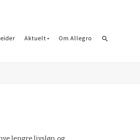
eider
Aktuelt
Om Allegro
search
ye lengre livsløp, og