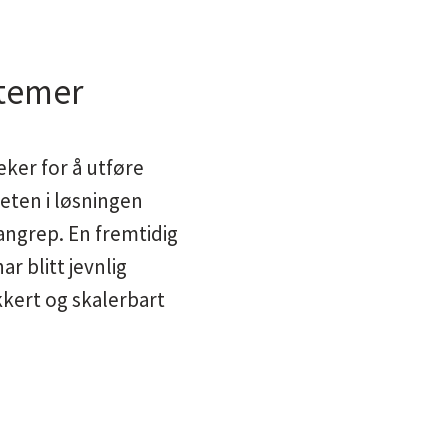
stemer
ker for å utføre
eten i løsningen
angrep. En fremtidig
r blitt jevnlig
ikkert og skalerbart