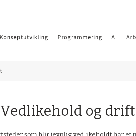
Konseptutvikling
Programmering
AI
Arb
t
Vedlikehold og drift
tsteder som blir jevnlig vedlikeholdt har et m