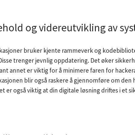
ehold og videreutvikling av sy
asjoner bruker kjente rammeverk og kodebibliote
sse trenger jevnlig oppdatering. Det øker sikkerh
ant annet er viktig for å minimere faren for hacker
ikasjonen blir også raskere å gjennomføre om den ha
er også viktig at din digitale løsning driftes i et s