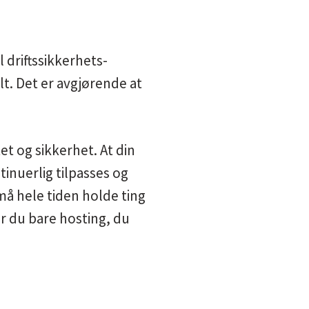
l driftssikkerhets-
lt. Det er avgjørende at
et og sikkerhet. At din
ntinuerlig tilpasses og
 må hele tiden holde ting
år du bare hosting, du