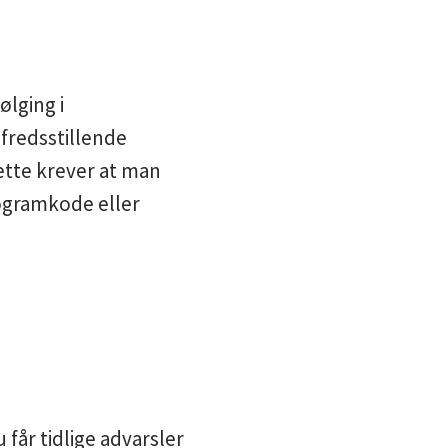
ølging i
lfredsstillende
ette krever at man
rogramkode eller
 får tidlige advarsler