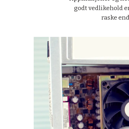
godt vedlikehold er
raske end