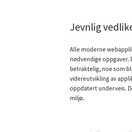
Jevnlig vedlik
Alle moderne webapplik
nødvendige oppgaver. Di
betraktelig, noe som bl
videreutvikling av appl
oppdatert underveis. Det 
miljø.