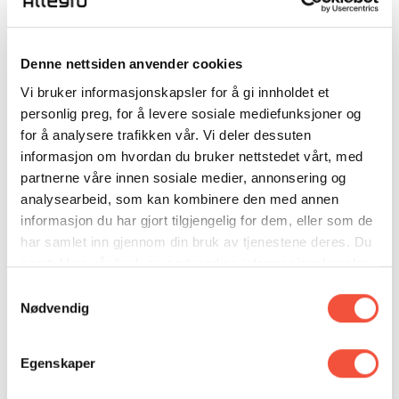
trenden og har sin base i blå nyanser.
Denne nettsiden anvender cookies
Vi bruker informasjonskapsler for å gi innholdet et
personlig preg, for å levere sosiale mediefunksjoner og
for å analysere trafikken vår. Vi deler dessuten
informasjon om hvordan du bruker nettstedet vårt, med
partnerne våre innen sosiale medier, annonsering og
analysearbeid, som kan kombinere den med annen
informasjon du har gjort tilgjengelig for dem, eller som de
Lush Garden
har samlet inn gjennom din bruk av tjenestene deres. Du
samtykker vår bruk av nødvendige informasjonskapsler
Nå blir de grønne nyansene hakket dypere og mer
ved å bruke nettstedet vårt.
omsluttende. Samtidig kommer det inn blå-grønne toner.
Samtykkevalg
Nødvendig
Røde nyanser i ulik fargestyrke får også innpass.
Enklere fargevalg
Egenskaper
Denne gangen er fargekartet designet slik at man enkelt