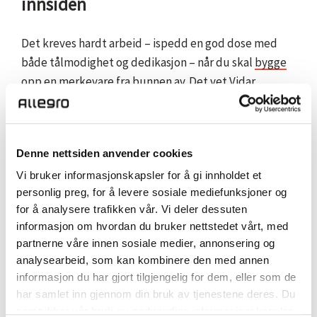
innsiden
Det kreves hardt arbeid – ispedd en god dose med
både tålmodighet og dedikasjon – når du skal
bygge
opp en merkevare
fra bunnen av. Det vet Vidar
Solberg alt om.
Solberg fokuserte tidlig på det han så på som selve
Denne nettsiden anvender cookies
essensen i
Lierhus
; nemlig menneskene. Godt
forankrede verdier som ærlighet, dedikasjon og
Vi bruker informasjonskapsler for å gi innholdet et
personlig preg, for å levere sosiale mediefunksjoner og
kunnskap har dannet grunnlaget for videre arbeid
for å analysere trafikken vår. Vi deler dessuten
med grafisk profil, bildebruk og språkvalg for
informasjon om hvordan du bruker nettstedet vårt, med
virksomheten.
partnerne våre innen sosiale medier, annonsering og
analysearbeid, som kan kombinere den med annen
Lierhus har gjennomgått store endringer siden
informasjon du har gjort tilgjengelig for dem, eller som de
oppstarten, men verdiene står fremdeles sentralt i
har samlet inn gjennom din bruk av tjenestene deres. Du
den daglige driften. Det er dette god
samtykker vår bruk av nødvendige informasjonskapsler