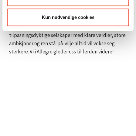
identitet er dette noe Lierhus ser frem til.
Kun nødvendige cookies
Allegro er stolte over å få være med på den
eventyrlige reisen til Lierhus. Vår erfaring viser at
tilpasningsdyktige selskaper med klare verdier, store
ambisjoner og ren stå-på-vilje alltid vil vokse seg
sterkere. Vi i Allegro gleder oss til ferden videre!