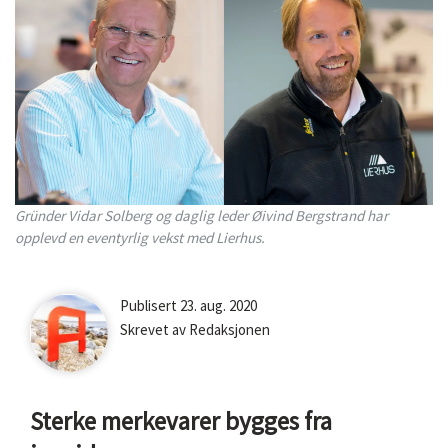
Gründer Vidar Solberg og daglig leder Øivind Bergstrand har
opplevd en eventyrlig vekst med Lierhus.
Bilde
Publisert 23. aug. 2020
av
Skrevet av Redaksjonen
ansatt
Redaksjonen
Sterke merkevarer bygges fra