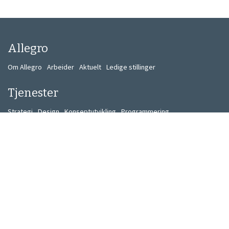
Allegro
Om Allegro
Arbeider
Aktuelt
Ledige stillinger
Tjenester
Strategi
Design
Konseptutvikling
Programmering
Kontakt
Kontakt oss
Informasjon
Personvern
Informasjonskapsler
Miljøpolicy