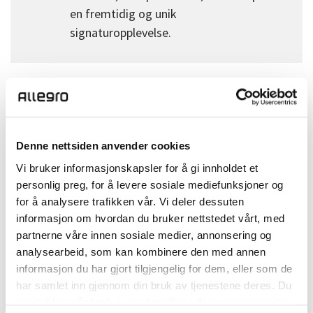
en fremtidig og unik
signaturopplevelse.
En guidebok og idébank for
CX
Denne nettsiden anvender cookies
Vi bruker informasjonskapsler for å gi innholdet et
Alt arbeidet med klientreisen ble oppsummert i en
personlig preg, for å levere sosiale mediefunksjoner og
guidebok som inneholder kjerneprinsippene, «Slik
for å analysere trafikken vår. Vi deler dessuten
leverer vi på Tendens klientopplevelse». I tillegg ble det
informasjon om hvordan du bruker nettstedet vårt, med
utarbeidet en idébank med muligheter for nye
partnerne våre innen sosiale medier, annonsering og
innovasjoner og grep som kan tas for å overstige
analysearbeid, som kan kombinere den med annen
klientens forventninger.
informasjon du har gjort tilgjengelig for dem, eller som de
har samlet inn gjennom din bruk av tjenestene deres. Du
samtykker vår bruk av nødvendige informasjonskapsler