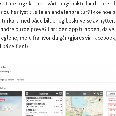
kelturer og skiturer i vårt langstrakte land. Lurer 
r du har lyst til å ta en enda lengre tur? Ikke noe
t turkart med både bilder og beskrivelse av hytter,
andre burde prøve? Last den opp til appen, da vel
reglene, meld fra hvor du går (gjøres via Faceboo
 på selfien!)