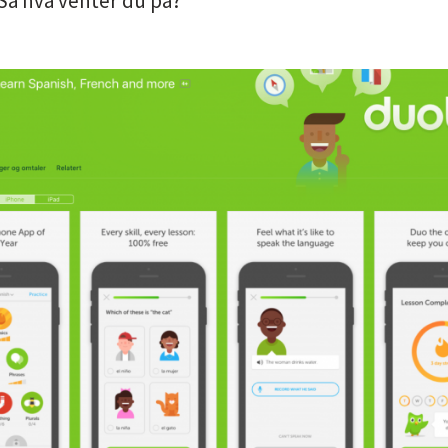
å hva venter du på?