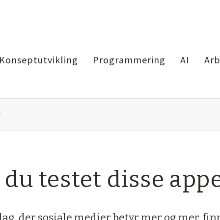
Konseptutvikling
Programmering
AI
Arb
!
 du testet disse app
dag, der sosiale medier betyr mer og mer, fin