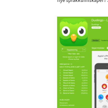
nye språkkunnskaper? S