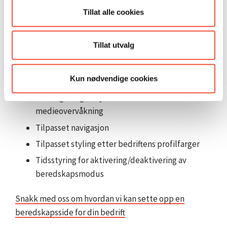
Tillat alle cookies
Spesialtilpasset forside med hovedbudskap
Faktabokser med viktig informasjon
Tillat utvalg
Liste over kontaktpersoner og nøkkelpersoner
Nyhetsfeed for løpende oppdateringer av
Kun nødvendige cookies
situasjonen
Kobling til egne nyheter eller til sider for
medieovervåkning
Tilpasset navigasjon
Tilpasset styling etter bedriftens profilfarger
Tidsstyring for aktivering/deaktivering av
beredskapsmodus
Snakk med oss om hvordan vi kan sette opp en
beredskapsside for din bedrift