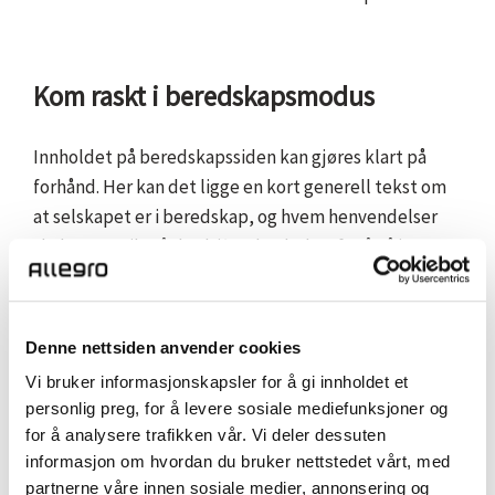
Kom raskt i beredskapsmodus
Innholdet på beredskapssiden kan gjøres klart på
forhånd. Her kan det ligge en kort generell tekst om
at selskapet er i beredskap, og hvem henvendelser
skal rettes til. Når bedriften har behov for å gå i
beredskapsmodus kan dette dermed gjøres med et
tastetrykk. Ved krise har bedriften gjerne en rekke
oppgaver som skal håndteres raskt. Det er derfor en
Denne nettsiden anvender cookies
trygghet å vite at nettstedet er forberedt for en slik
Vi bruker informasjonskapsler for å gi innholdet et
situasjonen.
personlig preg, for å levere sosiale mediefunksjoner og
for å analysere trafikken vår. Vi deler dessuten
informasjon om hvordan du bruker nettstedet vårt, med
partnerne våre innen sosiale medier, annonsering og