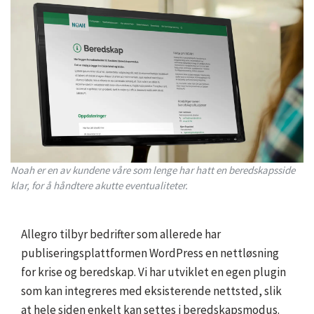
Noah er en av kundene våre som lenge har hatt en beredskapsside
klar, for å håndtere akutte eventualiteter.
Allegro tilbyr bedrifter som allerede har
publiseringsplattformen WordPress en nettløsning
for krise og beredskap. Vi har utviklet en egen plugin
som kan integreres med eksisterende nettsted, slik
at hele siden enkelt kan settes i beredskapsmodus.