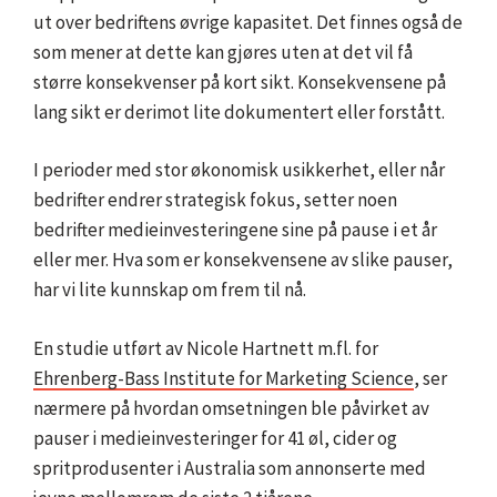
ut over bedriftens øvrige kapasitet. Det finnes også de
som mener at dette kan gjøres uten at det vil få
større konsekvenser på kort sikt. Konsekvensene på
lang sikt er derimot lite dokumentert eller forstått.
I perioder med stor økonomisk usikkerhet, eller når
bedrifter endrer strategisk fokus, setter noen
bedrifter medieinvesteringene sine på pause i et år
eller mer. Hva som er konsekvensene av slike pauser,
har vi lite kunnskap om frem til nå.
En studie utført av Nicole Hartnett m.fl. for
Ehrenberg-Bass Institute for Marketing Science
, ser
nærmere på hvordan omsetningen ble påvirket av
pauser i medieinvesteringer for 41 øl, cider og
spritprodusenter i Australia som annonserte med