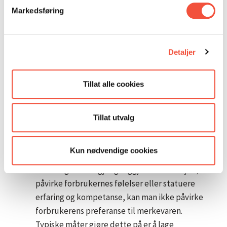
umiddelbart fall i omsetning.
Markedsføring
Hvordan kan dette skje? Det er to
Detaljer
hovedteorier som kan forklare
nedgang i salget.
Tillat alle cookies
De merkevarer som bruker kommunikasjon til å
Tillat utvalg
forberede og påvirke forbrukerens tro, tanker
og holdninger til merkevaren opplever nedgang
Kun nødvendige cookies
i salget når annonsering stopper. Ved at man
ikke lengre får tilgjengeliggjøre informasjon,
påvirke forbrukernes følelser eller statuere
erfaring og kompetanse, kan man ikke påvirke
forbrukerens preferanse til merkevaren.
Typiske måter gjøre dette på er å lage