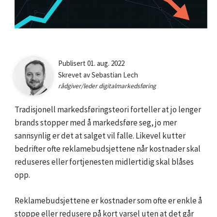
Bilde
Publisert 01. aug. 2022
av
Skrevet av Sebastian Lech
ansatt
rådgiver/leder digitalmarkedsføring
Sebastian
Lech
Tradisjonell markedsføringsteori forteller at jo lenger
brands stopper med å markedsføre seg, jo mer
sannsynlig er det at salget vil falle. Likevel kutter
bedrifter ofte reklamebudsjettene når kostnader skal
reduseres eller fortjenesten midlertidig skal blåses
opp.
Reklamebudsjettene er kostnader som ofte er enkle å
stoppe eller redusere på kort varsel uten at det går