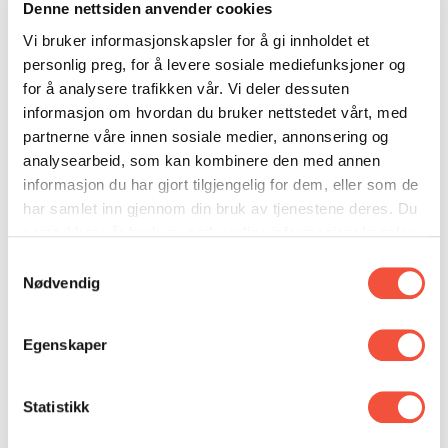
Oppsummering av studien:
Denne nettsiden anvender cookies
Vi bruker informasjonskapsler for å gi innholdet et
personlig preg, for å levere sosiale mediefunksjoner og
Når brands stopper med massekommunikasjon
for å analysere trafikken vår. Vi deler dessuten
for 1 år eller lengre, vil salget mest sannsynlig
informasjon om hvordan du bruker nettstedet vårt, med
falle og fortsette å falle år for år uten
partnerne våre innen sosiale medier, annonsering og
annonsering
analysearbeid, som kan kombinere den med annen
Gjennomsnittlig fall i omsetning etter 1 år uten
informasjon du har gjort tilgjengelig for dem, eller som de
annonsering er – 16 %, det faller ytterligere til
har samlet inn gjennom din bruk av tjenestene deres. Du
samtykker vår bruk av nødvendige informasjonskapsler
25 % etter 2 år og 36 % etter 3 år.
ved å bruke nettstedet vårt.
Samtykkevalg
Størrelsen på merkevaren og salgskurve før
Nødvendig
annonseringsstopp påvirker salgsnedgangen;
Salget faller raskere for små brands og for
Egenskaper
brands med en nedadgående salgskurve.
Større, voksende brands kan ofte fortsette
veksten etter reklamen stopper, men nesten
Statistikk
alle mindre voksende brands vil oppleve